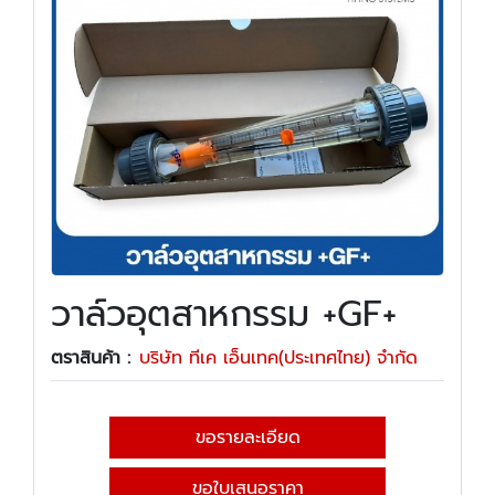
วาล์วอุตสาหกรรม +GF+
ตราสินค้า :
บริษัท ทีเค เอ็นเทค(ประเทศไทย) จำกัด
ขอรายละเอียด
ขอใบเสนอราคา