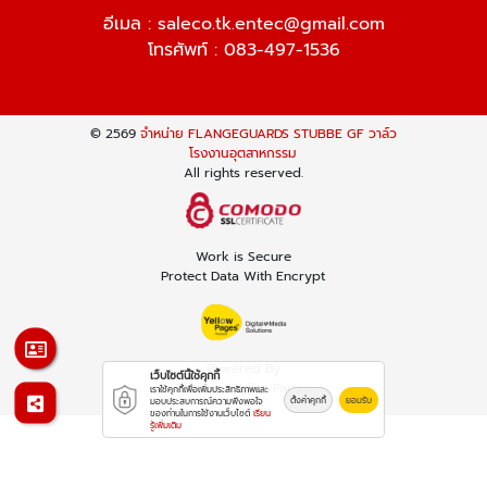
อีเมล :
saleco.tk.entec@gmail.com
โทรศัพท์ :
083-497-1536
© 2569
จำหน่าย FLANGEGUARDS STUBBE GF วาล์ว
โรงงานอุตสาหกรรม
All rights reserved.
Work is Secure
Protect Data With Encrypt
Powered By
เว็บไซต์นี้ใช้คุกกี้
Thailand YellowPages
เราใช้คุกกี้เพื่อเพิ่มประสิทธิภาพและ
ตั้งค่าคุกกี้
ยอมรับ
มอบประสบการณ์ความพึงพอใจ
ของท่านในการใช้งานเว็บไซต์
เรียน
รู้เพิ่มเติม