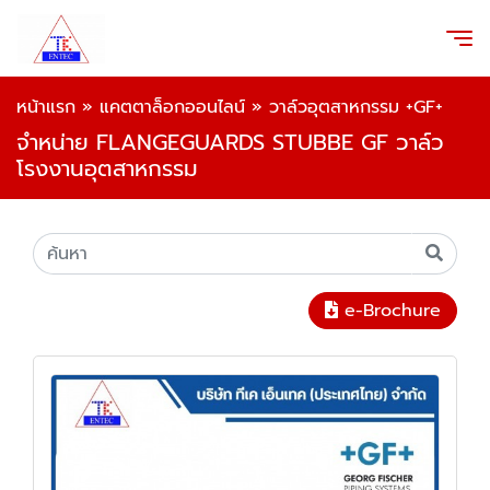
หน้าแรก
»
แคตตาล็อกออนไลน์
»
วาล์วอุตสาหกรรม +GF+
จำหน่าย FLANGEGUARDS STUBBE GF วาล์ว
โรงงานอุตสาหกรรม
e-Brochure